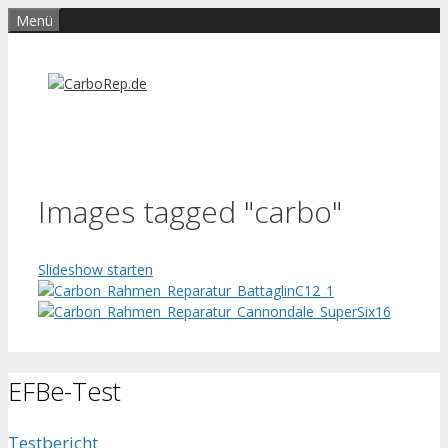
Zum
Menü
Inhalt
springen
Images tagged "carbo"
Slideshow starten
EFBe-Test
Testbericht