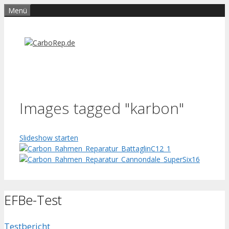
Zum
Menü
Inhalt
springen
Images tagged "karbon"
Slideshow starten
EFBe-Test
Testbericht